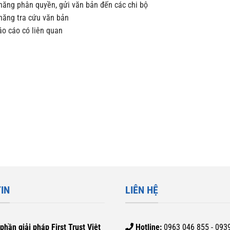
năng phân quyền, gửi văn bản đến các chi bộ
năng tra cứu văn bản
áo cáo có liên quan
IN
LIÊN HỆ
phần giải pháp First Trust Việt
Hotline:
0963 046 855 - 093