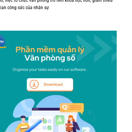
ó, việc tổ chức văn phòng trở nên khoa học hơn, giảm thiểu
gian công sức của nhân sự