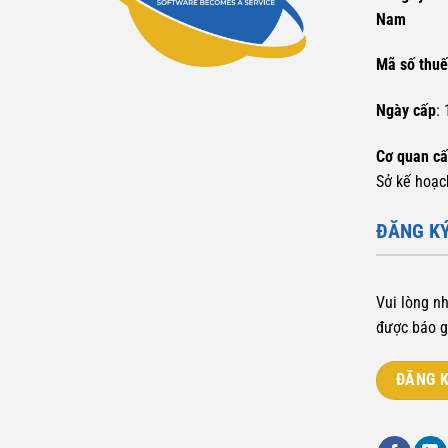
Nam
Mã số thu
Ngày cấp
:
Cơ quan c
Sở kế hoạc
ĐĂNG KÝ
Vui lòng n
được báo g
ĐĂNG K