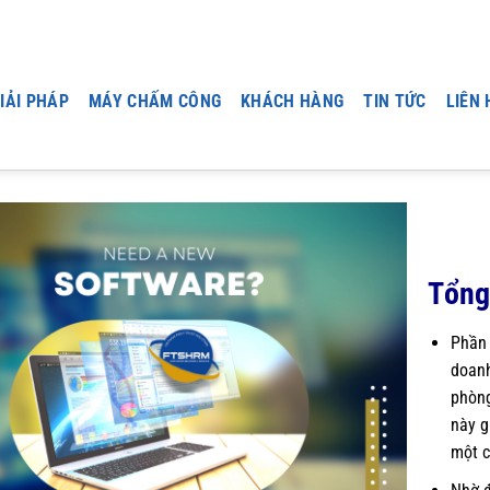
IẢI PHÁP
MÁY CHẤM CÔNG
KHÁCH HÀNG
TIN TỨC
LIÊN 
Tổng
Phần 
doanh
phòng
này g
một c