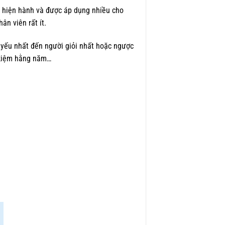
 hiện hành và được áp dụng nhiều cho
ân viên rất ít.
 yếu nhất đến người giỏi nhất hoặc ngược
t kiệm hằng năm…