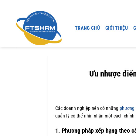
Chuyển
đến
nội
dung
TRANG CHỦ
GIỚI THIỆU
G
Ưu nhược điểm
Các doanh nghiệp nên có những
phương 
quản lý có thể nhìn nhận một cách chính
1. Phương pháp xếp hạng theo c