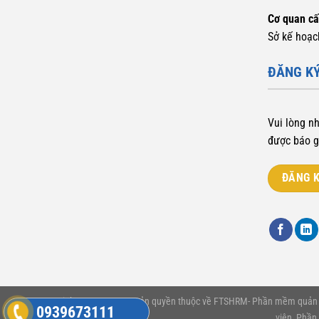
Cơ quan c
Sở kế hoạc
ĐĂNG KÝ
Vui lòng n
được báo g
ĐĂNG K
Copyright © 2012-2020 Bản quyền thuộc về FTSHRM- Phần mềm quản lý
0939673111
viên, Phần