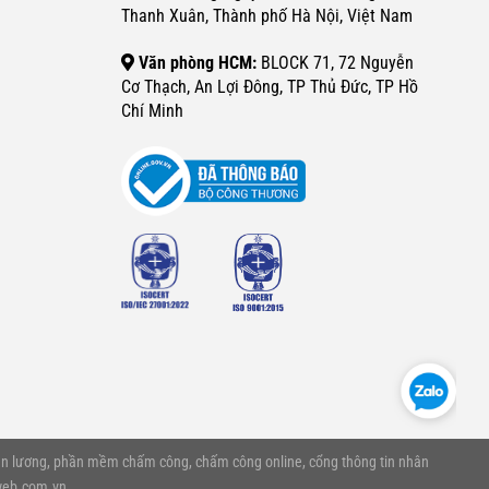
Thanh Xuân, Thành phố Hà Nội, Việt Nam
Văn phòng HCM:
BLOCK 71, 72 Nguyễn
Cơ Thạch, An Lợi Đông, TP Thủ Đức, TP Hồ
Chí Minh
n lương, phần mềm chấm công, chấm công online, cổng thông tin nhân
web.com.vn