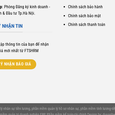
ấp
: Phòng Đăng ký kinh doanh -
Chính sách bảo hành
h & Đầu tư Tp.Hà Nội.
Chính sách bảo mật
Chính sách thanh toán
 NHẬN TIN
hập thông tin của bạn để nhận
iá mới nhất từ FTSHRM
Ý NHẬN BÁO GIÁ
 nhân sự tiền lương, phần mềm quản lý hồ sơ nhân sự, phần mềm tính lương-tiề
 mềm quản trị doanh nghiệp ERP, Phần mềm kế toán-tài chính
Design by: duyanh