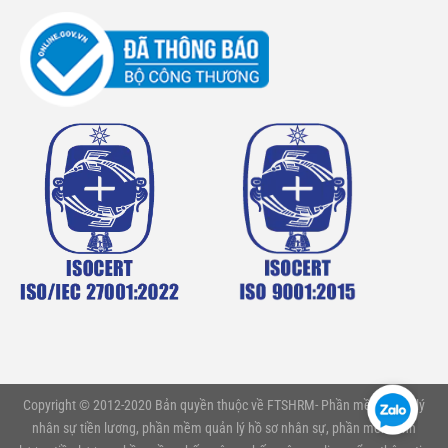
Copyright © 2012-2020 Bản quyền thuộc về FTSHRM- Phần mềm quản lý
nhân sự tiền lương, phần mềm quản lý hồ sơ nhân sự, phần mềm tính