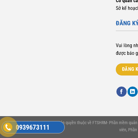
Cơ quan c
Sở kế hoạc
ĐĂNG KÝ
Vui lòng n
được báo g
ĐĂNG K
Copyright © 2012-2020 Bản quyền thuộc về FTSHRM- Phần mềm quản lý
0939673111
viên, Phần