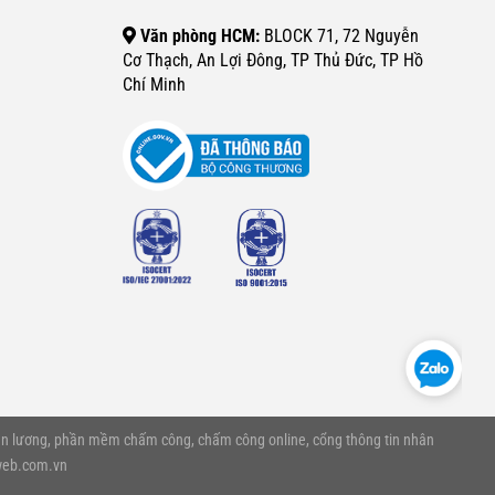
Văn phòng HCM:
BLOCK 71, 72 Nguyễn
Cơ Thạch, An Lợi Đông, TP Thủ Đức, TP Hồ
Chí Minh
n lương, phần mềm chấm công, chấm công online, cổng thông tin nhân
web.com.vn