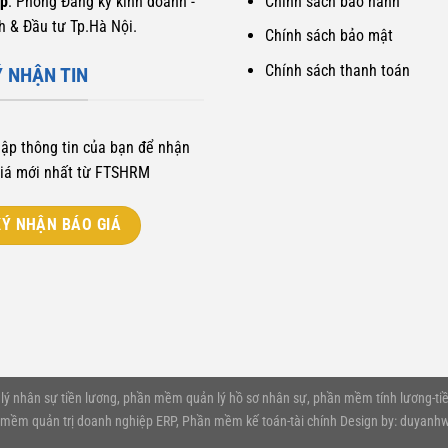
ấp
: Phòng Đăng ký kinh doanh -
Chính sách bảo hành
h & Đầu tư Tp.Hà Nội.
Chính sách bảo mật
Chính sách thanh toán
 NHẬN TIN
hập thông tin của bạn để nhận
iá mới nhất từ FTSHRM
Ý NHẬN BÁO GIÁ
 nhân sự tiền lương, phần mềm quản lý hồ sơ nhân sự, phần mềm tính lương-tiề
 mềm quản trị doanh nghiệp ERP, Phần mềm kế toán-tài chính
Design by: duyanh