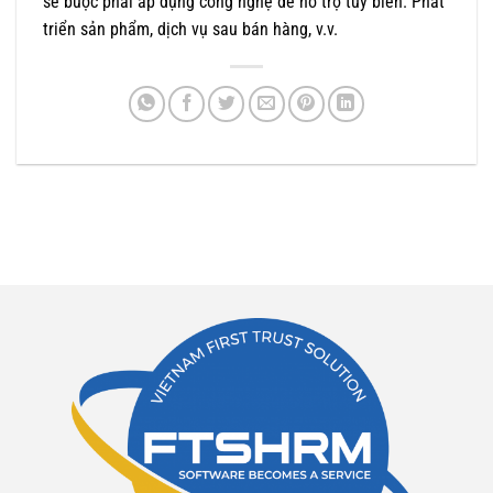
sẽ buộc phải áp dụng công nghệ để hỗ trợ tùy biến. Phát
triển sản phẩm, dịch vụ sau bán hàng, v.v.