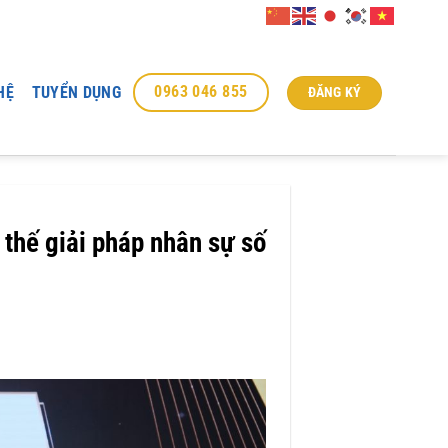
0963 046 855
HỆ
TUYỂN DỤNG
ĐĂNG KÝ
thế giải pháp nhân sự số