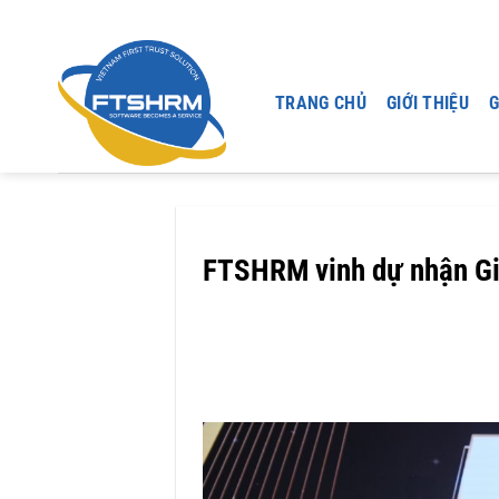
Chuyển
đến
nội
dung
TRANG CHỦ
GIỚI THIỆU
G
FTSHRM vinh dự nhận Giả