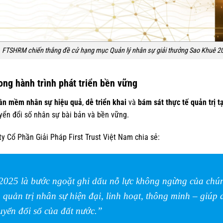
FTSHRM chiến thắng đề cử hạng mục Quản lý nhân sự giải thưởng Sao Khuê 2
ng hành trình phát triển bền vững
hần mềm nhân sự hiệu quả
,
dễ triển khai
và
bám sát thực tế quản trị t
yển đổi số nhân sự bài bản và bền vững.
 Cổ Phần Giải Pháp First Trust Việt Nam chia sẻ:
025 là bước ngoặt ghi dấu nỗ lực không ngừng của chúng
quản trị nhân sự hiện đại, linh hoạt, thông minh – giúp
uyển đổi số của đất nước.”