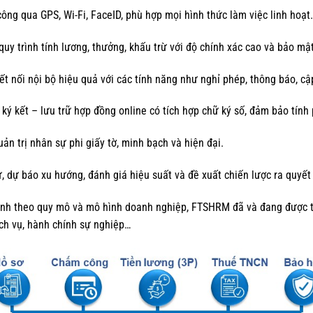
công qua GPS, Wi-Fi, FaceID, phù hợp mọi hình thức làm việc linh hoạt.
quy trình tính lương, thưởng, khấu trừ với độ chính xác cao và bảo mật
ết nối nội bộ hiệu quả với các tính năng như nghỉ phép, thông báo, cậ
 ký kết – lưu trữ hợp đồng online có tích hợp chữ ký số, đảm bảo tính p
uản trị nhân sự phi giấy tờ, minh bạch và hiện đại.
ự, dự báo xu hướng, đánh giá hiệu suất và đề xuất chiến lược ra quyết
 chỉnh theo quy mô và mô hình doanh nghiệp, FTSHRM đã và đang được t
ịch vụ, hành chính sự nghiệp…