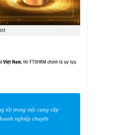
025
ại Việt Nam
, thì FTSHRM chính là sự lựa
 tôi trong việc cung cấp
 doanh nghiệp chuyển