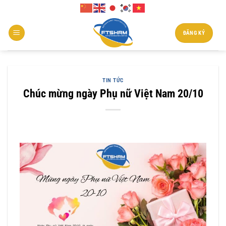
Chuyển
đến
nội
ĐĂNG KÝ
dung
TIN TỨC
Chúc mừng ngày Phụ nữ Việt Nam 20/10