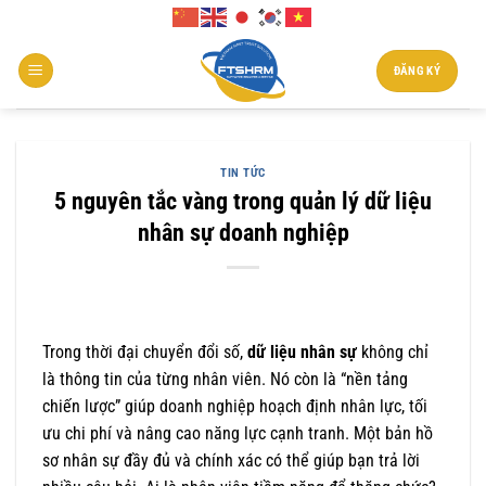
Chuyển
đến
nội
ĐĂNG KÝ
dung
TIN TỨC
5 nguyên tắc vàng trong quản lý dữ liệu
nhân sự doanh nghiệp
Trong thời đại chuyển đổi số,
dữ liệu nhân sự
không chỉ
là thông tin của từng nhân viên. Nó còn là “nền tảng
chiến lược” giúp doanh nghiệp hoạch định nhân lực, tối
ưu chi phí và nâng cao năng lực cạnh tranh. Một bản hồ
sơ nhân sự đầy đủ và chính xác có thể giúp bạn trả lời