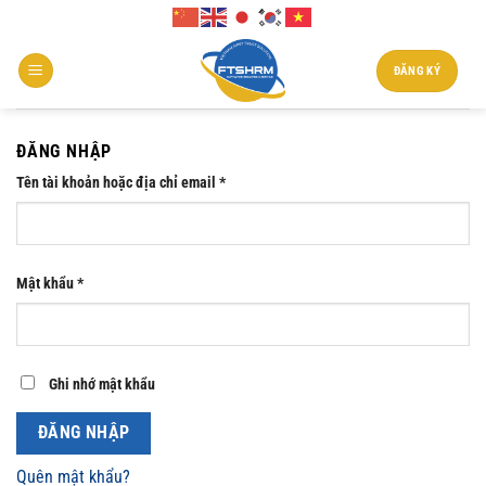
Chuyển
đến
nội
ĐĂNG KÝ
dung
ĐĂNG NHẬP
Tên tài khoản hoặc địa chỉ email
*
Mật khẩu
*
Ghi nhớ mật khẩu
ĐĂNG NHẬP
Quên mật khẩu?