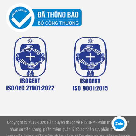
Copyright © 2012-2020 Bản quyền thuộc về FTSHRM- Phần mềm quản lý
nhân sự tiền lương, phần mềm quản lý hồ sơ nhân sự, phần mềm tính