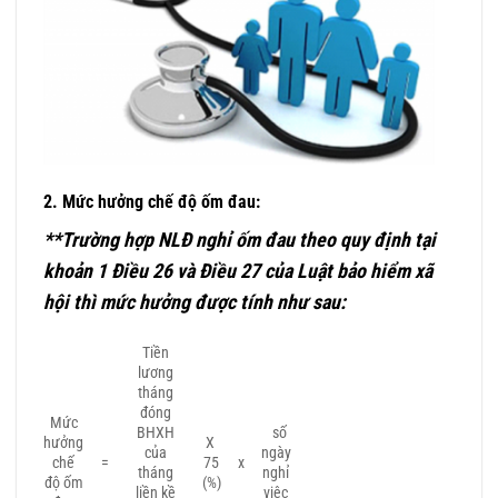
2. Mức hưởng chế độ ốm đau
:
**Trường hợp NLĐ nghỉ ốm đau theo quy định tại
khoản 1 Điều 26 và Điều 27 của Luật bảo hiểm xã
hội thì mức hưởng được tính như sau:
Tiền
lương
tháng
đóng
Mức
BHXH
số
hưởng
X
của
ngày
chế
=
75
x
tháng
nghỉ
độ ốm
(%)
liền kề
việc