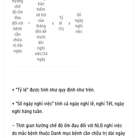
hưởng
bảo
chế
hiểm
độ ốm
xã hội
Số
đau
Tỷ
của
ngày
đối với
=
x
lệ
x
tháng
nghỉ
bệnh
(%)
liền kề
việc
cần
trước
chữa
khi
trị dài
nghỉ
ngày
việc/24
ngày
+ “Tỷ lệ” được tính như quy định như trên.
+ “Số ngày nghỉ việc” tính cả ngày nghỉ lễ, nghỉ Tết, ngày
nghỉ hàng tuần.
– Thời gian hưởng chế độ ốm đau đối với NLĐ nghỉ việc
do mắc bệnh thuộc Danh mục bệnh cần chữa trị dài ngày