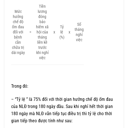
Tiền
Mức
lương
hưởng
đóng
chế độ
bảo
Số
ốm đau
hiểm xã
Tỷ
tháng
đối với
=
hội của
x
lệ
x
nghỉ
bệnh
tháng
(%)
việc
cần
liền kề
chữa trị
trước
dài ngày
khi nghỉ
việc
Trong đó:
– “Tỷ lệ ” là 75% đối với thời gian hưởng chế độ ốm đau
của NLĐ trong 180 ngày đầu. Sau khi nghỉ hết thời gian
180 ngày mà NLĐ vẫn tiếp tục điều trị thì tỷ lệ cho thời
gian tiếp theo được tính như sau: