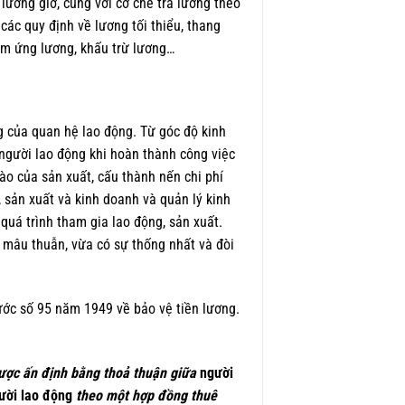
lương giờ, cùng với cơ chế trả lương theo
ác quy định về lương tối thiểu, thang
tạm ứng lương, khấu trừ lương…
g của quan hệ lao động. Từ góc độ kinh
o người lao động khi hoàn thành công việc
ào của sản xuất, cấu thành nến chi phí
 sản xuất và kinh doanh và quản lý kinh
quá trình tham gia lao động, sản xuất.
ự mâu thuẫn, vừa có sự thống nhất và đòi
ước số 95 năm 1949 về bảo vệ tiền lương.
 được ấn định bằng thoả thuận giữa
người
ười lao động
theo một hợp đồng thuê