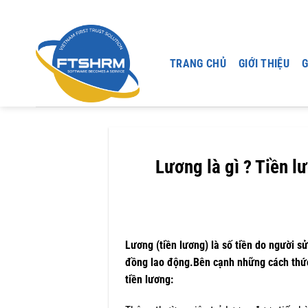
Chuyển
đến
nội
dung
TRANG CHỦ
GIỚI THIỆU
G
Lương là gì ? Tiền l
Lương (tiền lương) là số tiền do người s
đồng lao động.Bên cạnh những cách th
tiền lương: