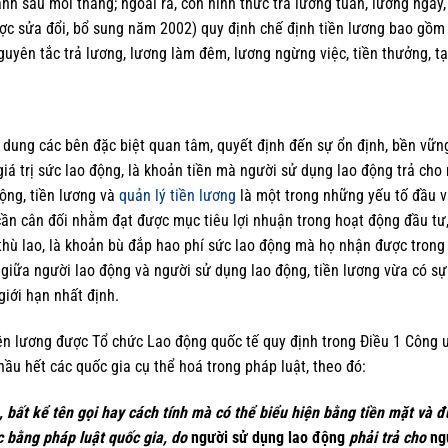
h sau mỗi tháng; ngoài ra, còn hình thức trả lương tuần, lương ngày, 
ợc sửa đổi, bổ sung năm 2002) quy định chế định tiền lương bao gồm c
nguyên tắc trả lương, lương làm đêm, lương ngừng việc, tiền thưởng, 
i dung các bên đặc biệt quan tâm, quyết định đến sự ổn định, bền vữn
 giá trị sức lao động, là khoản tiền mà người sử dụng lao động trả ch
ộng, tiền lương và
quản lý tiền lương
là một trong những yếu tố đầu v
cần cân đối nhằm đạt được mục tiêu lợi nhuận trong hoạt động đầu tư,
 thù lao, là khoản bù đắp hao phí sức lao động mà họ nhận được trong 
 giữa người lao động và người sử dụng lao động, tiền lương vừa có s
giới hạn nhất định.
tiền lương được Tổ chức Lao động quốc tế quy định trong Điều 1 Công 
hầu hết các quốc gia cụ thể hoá trong pháp luật, theo đó:
, bất kể tên gọi hay cách tính mà có thể biểu hiện bằng tiền mặt và
 bằng pháp luật quốc gia, do
người sử dụng lao động
phải trả cho
ng