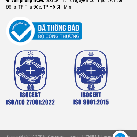
Văn phòng HCM:
BLOCK 71, 72 Nguyễn Cơ Thạch, An Lợi
Đông, TP Thủ Đức, TP Hồ Chí Minh
Copyright © 2012-2020 Bản quyền thuộc về FTSHRM- Phần mềm quản lý